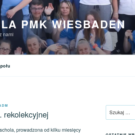
LA PMK WIESBADEN
z nami
społu
ADM
Szukaj:
 rekolekcyjnej
 schola, prowadzona od kilku miesięcy
OSTATNIE WP