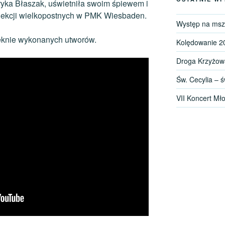
ryka Błaszak, uświetniła swoim śpiewem i
lekcji wielkopostnych w PMK Wiesbaden.
Występ na mszy
ęknie wykonanych utworów.
Kolędowanie 2
Droga Krzyżow
Św. Cecylia – ś
VII Koncert Mł