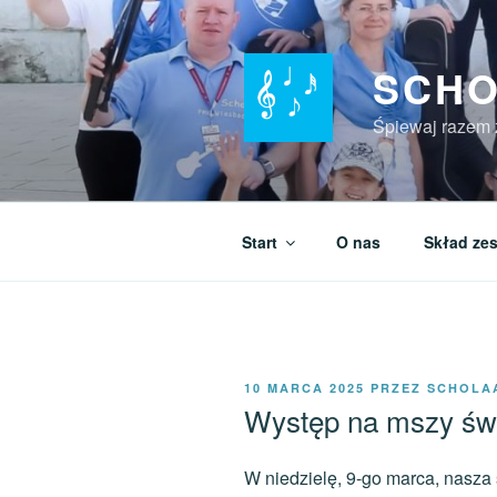
Przeskocz
do
treści
SCHO
Śpiewaj razem 
Start
O nas
Skład ze
OPUBLIKOWANE
10 MARCA 2025
PRZEZ
SCHOLA
W
Występ na mszy św.
W niedzielę, 9-go marca, nasza