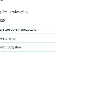
 św. rekolekcyjnej
025
a z zespołem muzycznym
więto scholi
odych Artystów