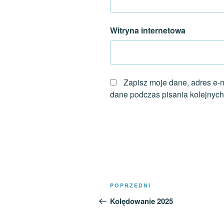
Witryna internetowa
Zapisz moje dane, adres e-m
dane podczas pisania kolejnych
Nawigacja
Poprzedni
POPRZEDNI
wpisu
wpis
Kolędowanie 2025